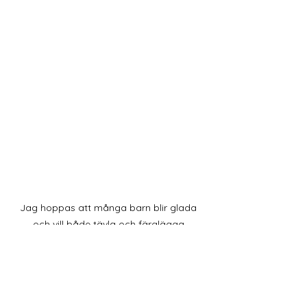
Jag hoppas att många barn blir glada 
och vill både tävla och färglägga.
I en hörna av lokalen har jag lagt ut 
en röd matta. På denna kommer jag 
bjuda in de barn som vill att sitta ner 
under sagostunden kl.14.00. Då 