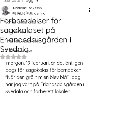
Senaste inlägg
Nathalie Isaksson
Senaste inlägg
18 feb.
2 min läsning
Förberedelser för
Nathalie Isaksson
sagokalaset på
Nils Marklund
Erlandsdalsgården i
Therese Wecksten
Svedala.
Godnattsagor
Betygsatt till NaN av 5 stjärnor.
Imorgon, 19 februari, är det äntligen 
dags för sagokalas för barnboken 
"När den grå himlen blev blå"! Idag 
har jag varit på Erlandsdalsgården i 
Svedala och förberett lokalen. 