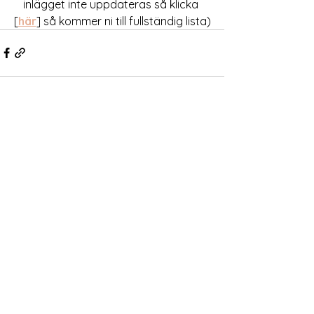
inlägget inte uppdateras så klicka 
[
här
] så kommer ni till fullständig lista)
Visa alla
Senaste inlägg