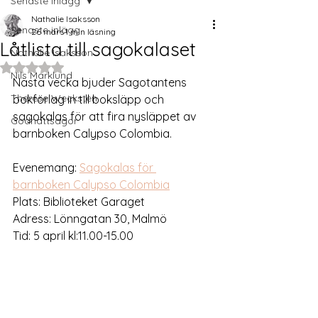
Senaste inlägg
Nathalie Isaksson
Senaste inlägg
26 mars
1 min läsning
Låtlista till sagokalaset
Nathalie Isaksson
Betygsatt till NaN av 5 stjärnor.
Nils Marklund
Nästa vecka bjuder Sagotantens 
Therese Wecksten
bokförlag in till boksläpp och 
sagokalas för att fira nysläppet av 
Godnattsagor
barnboken Calypso Colombia. 
Evenemang: 
Sagokalas för 
barnboken Calypso Colombia
Plats: Biblioteket Garaget
Adress: Lönngatan 30, Malmö
Tid: 5 april kl:11.00-15.00