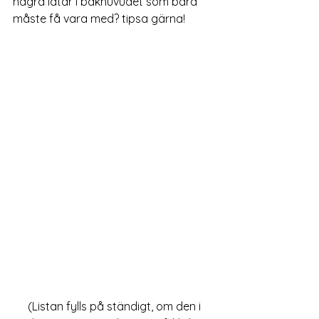
några låtar i bakhuvudet som bara 
måste få vara med? tipsa gärna! 
 (Listan fylls på ständigt, om den i 