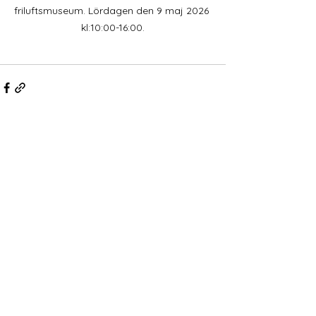
friluftsmuseum. Lördagen den 9 maj 2026 
kl:10:00-16:00.
Visa alla
Senaste inlägg