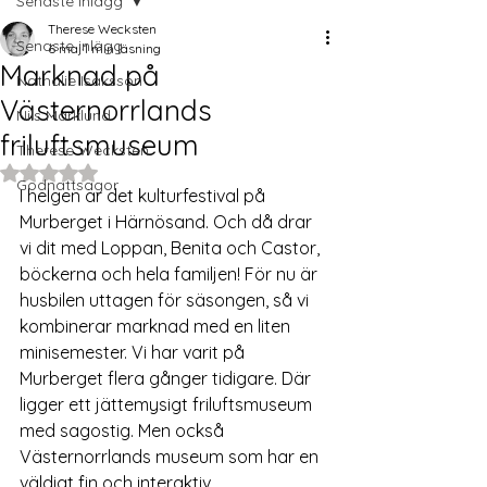
Senaste inlägg
Therese Wecksten
Senaste inlägg
6 maj
1 min läsning
Marknad på
Nathalie Isaksson
Västernorrlands
Nils Marklund
friluftsmuseum
Therese Wecksten
Betygsatt till NaN av 5 stjärnor.
Godnattsagor
I helgen är det kulturfestival på 
Murberget i Härnösand. Och då drar 
vi dit med Loppan, Benita och Castor, 
böckerna och hela familjen! För nu är 
husbilen uttagen för säsongen, så vi 
kombinerar marknad med en liten 
minisemester. Vi har varit på 
Murberget flera gånger tidigare. Där 
ligger ett jättemysigt friluftsmuseum 
med sagostig. Men också 
Västernorrlands museum som har en 
väldigt fin och interaktiv 