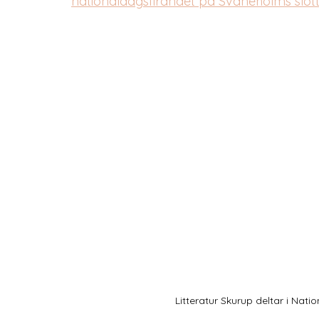
nationaldagsfirandet på Svaneholms slott
Litteratur Skurup deltar i Nat