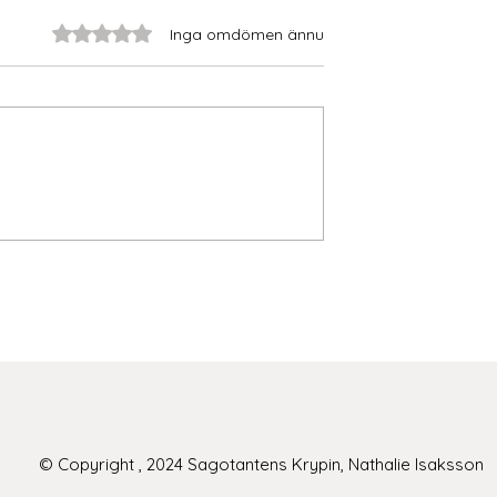
Betygsatt till 0 av 5 stjärnor.
Inga omdömen ännu
Budskap i barnböcker
 Bokförlag i
ingen av Ystads
© Copyright , 2024 Sagotantens Krypin, Nathalie Isaksson