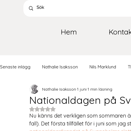
Hem
Kontak
Senaste inlägg
Nathalie Isaksson
Nils Marklund
T
Nathalie Isaksson
1 juni
1 min läsning
Nationaldagen på Sv
Betygsatt till NaN av 5 stjärnor.
Nu känns det verkligen som sommaren är h
fall). Det första tillfället för i juni som 