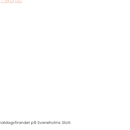
 i Skurup
. 
ionaldagsfirandet på Svaneholms Slott.