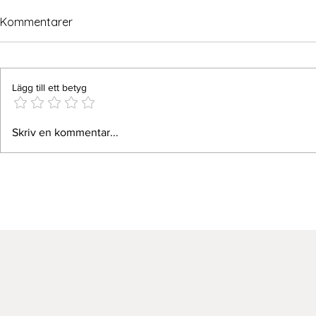
Kommentarer
Lägg till ett betyg
Mellan två rapsfält
Sagotantens
Skriv en kommentar...
papperstidn
Allehanda