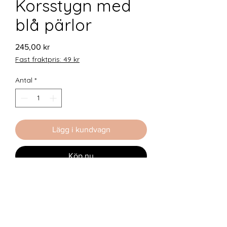
Korsstygn med
blå pärlor
Pris
245,00 kr
Fast fraktpris: 49 kr
Antal
*
Lägg i kundvagn
Köp nu
Bokmärket är tillverkat av
Therese
Wecksten
.
Korsstygn med texten "att läsa är att
drömma".