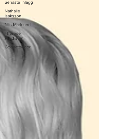
Senaste inlägg
Nathalie
Isaksson
Nils Marklund
Therese
Wecksten
Godnattsagor