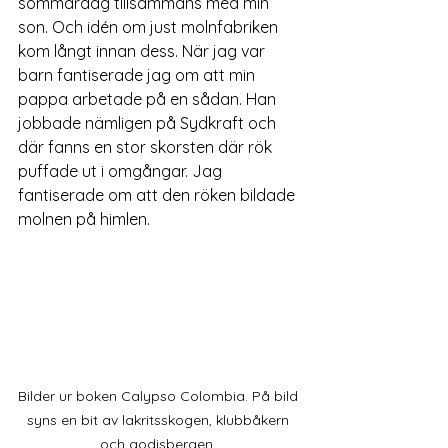
sommardag tillsammans med min 
son. Och idén om just molnfabriken 
kom långt innan dess. När jag var 
barn fantiserade jag om att min 
pappa arbetade på en sådan. Han 
jobbade nämligen på Sydkraft och 
där fanns en stor skorsten där rök 
puffade ut i omgångar. Jag 
fantiserade om att den röken bildade 
molnen på himlen.
Bilder ur boken Calypso Colombia. På bild 
syns en bit av lakritsskogen, klubbåkern 
och godisbergen. 