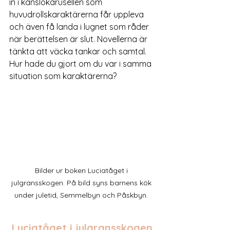
in i känslokarusellen som 
huvudrollskaraktärerna får uppleva 
och även få landa i lugnet som råder 
när berättelsen är slut. Novellerna är 
tänkta att väcka tankar och samtal. 
Hur hade du gjort om du var i samma 
situation som karaktärerna?
Bilder ur boken Luciatåget i 
julgransskogen. På bild syns barnens kök 
under juletid, Semmelbyn och Påskbyn. 
Luciatåget i julgransskogen