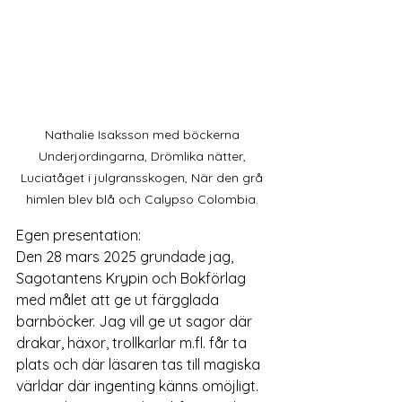
Nathalie Isaksson med böckerna 
Underjordingarna, Drömlika nätter, 
Luciatåget i julgransskogen, När den grå 
himlen blev blå och Calypso Colombia. 
Egen presentation: 
Den 28 mars 2025 grundade jag, 
Sagotantens Krypin och Bokförlag 
med målet att ge ut färgglada 
barnböcker. Jag vill ge ut sagor där 
drakar, häxor, trollkarlar m.fl. får ta 
plats och där läsaren tas till magiska 
världar där ingenting känns omöjligt. ​ 