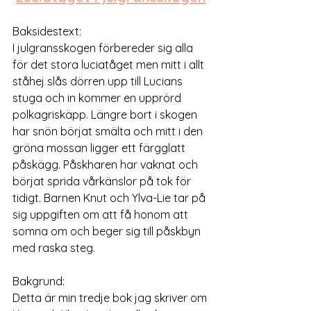
Baksidestext: 
I julgransskogen förbereder sig alla 
för det stora luciatåget men mitt i allt 
ståhej slås dörren upp till Lucians 
stuga och in kommer en upprörd 
polkagriskäpp. Längre bort i skogen 
har snön börjat smälta och mitt i den 
gröna mossan ligger ett färgglatt 
påskägg. Påskharen har vaknat och 
börjat sprida vårkänslor på tok för 
tidigt. Barnen Knut och Ylva-Lie tar på 
sig uppgiften om att få honom att 
somna om och beger sig till påskbyn 
med raska steg.
Bakgrund:
Detta är min tredje bok jag skriver om 