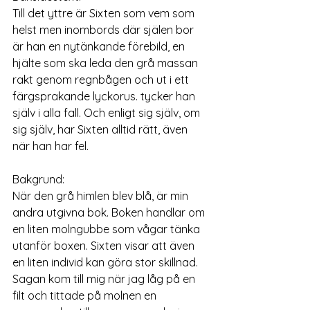
Till det yttre är Sixten som vem som 
helst men inombords där själen bor 
är han en nytänkande förebild, en 
hjälte som ska leda den grå massan 
rakt genom regnbågen och ut i ett 
färgsprakande lyckorus. tycker han 
själv i alla fall. Och enligt sig själv, om 
sig själv, har Sixten alltid rätt, även 
när han har fel.
Bakgrund:
När den grå himlen blev blå, är min 
andra utgivna bok. Boken handlar om 
en liten molngubbe som vågar tänka 
utanför boxen. Sixten visar att även 
en liten individ kan göra stor skillnad. 
Sagan kom till mig när jag låg på en 
filt och tittade på molnen en 