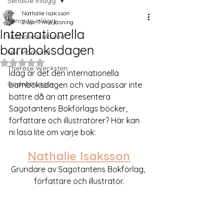
Senaste inlägg
Nathalie Isaksson
Senaste inlägg
2 apr.
7 min läsning
Internationella
Nathalie Isaksson
barnboksdagen
Nils Marklund
Betygsatt till NaN av 5 stjärnor.
Therese Wecksten
Idag är det den internationella 
Godnattsagor
barnboksdagen och vad passar inte 
bättre då än att presentera 
Sagotantens Bokförlags böcker, 
författare och illustratörer? Här kan 
ni läsa lite om varje bok:
Nathalie Isaksson
Grundare av Sagotantens Bokförlag, 
författare och illustratör.