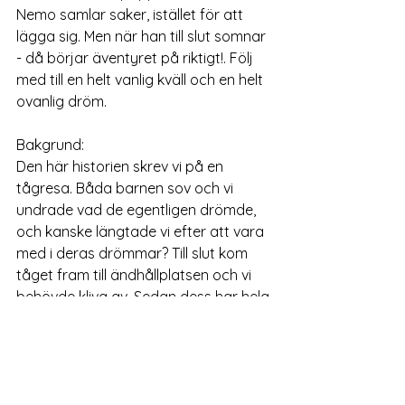
Nemo samlar saker, istället för att 
lägga sig. Men när han till slut somnar 
- då börjar äventyret på riktigt!. Följ 
med till en helt vanlig kväll och en helt 
ovanlig dröm.
Bakgrund:
Den här historien skrev vi på en 
tågresa. Båda barnen sov och vi 
undrade vad de egentligen drömde, 
och kanske längtade vi efter att vara 
med i deras drömmar? Till slut kom 
tåget fram till ändhållplatsen och vi 
behövde kliva av. Sedan dess har hela 
familjen fortsatt att drömma med 
öppna ögon, och nu kan du, kära 
läsare, vara med i en av dessa 
drömmar. Dags att kliva in i boken 