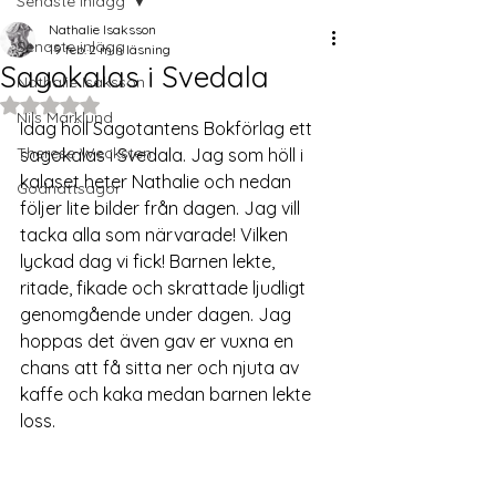
Senaste inlägg
Nathalie Isaksson
Senaste inlägg
19 feb.
2 min läsning
Sagokalas i Svedala
Nathalie Isaksson
Betygsatt till NaN av 5 stjärnor.
Nils Marklund
Idag höll Sagotantens Bokförlag ett 
Therese Wecksten
sagokalas i Svedala. Jag som höll i 
kalaset heter Nathalie och nedan 
Godnattsagor
följer lite bilder från dagen. Jag vill 
tacka alla som närvarade! Vilken 
lyckad dag vi fick! Barnen lekte, 
ritade, fikade och skrattade ljudligt 
genomgående under dagen. Jag 
hoppas det även gav er vuxna en 
chans att få sitta ner och njuta av 
kaffe och kaka medan barnen lekte 
loss.