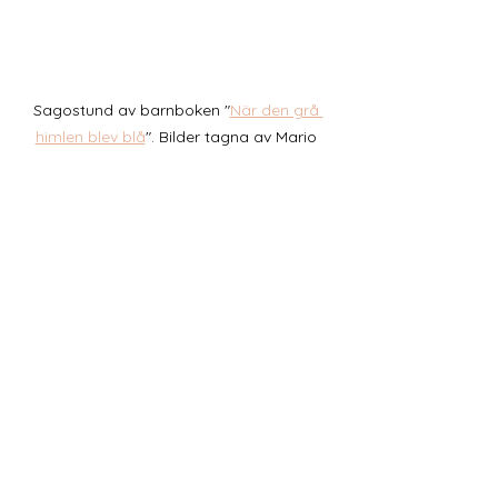
Sagostund av barnboken "
När den grå 
himlen blev blå
". Bilder tagna av Mario 
Beltran och Caroline Edgren. 
Jag vill ännu en gång ge ett stort 
tack till alla som kom idag och firade 
nysläppet av barnboken "
När den grå 
himlen blev blå
". Hoppas ni vill komma 
på fler sagokalas. Redan nu kan jag 
avslöja att där kommer ett till i april! 