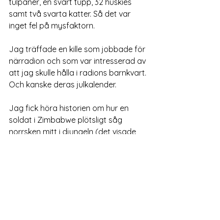
tulpaner, en svart tupp, 32 huskies 
samt två svarta katter. Så det var 
inget fel på mysfaktorn.
Jag träffade en kille som jobbade för 
närradion och som var intresserad av 
att jag skulle hålla i radions barnkvart. 
Och kanske deras julkalender.
Jag fick höra historien om hur en 
soldat i Zimbabwe plötsligt såg 
norrsken mitt i djungeln (det visade 
sig vara en enorm svärm eldflugor).
Att göra böcker och prata om böcker 
är knappast vägen till rikedom, men 
det är en mysig landsväg som leder 
till många unika möten. 