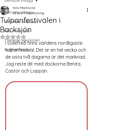
Senaste inlägg
Nils Marklund
Senaste inlägg
10 juni
1 min läsning
Tulpanfestivalen i
Nathalie Isaksson
Backsjön
Nils Marklund
Betygsatt till NaN av 5 stjärnor.
Therese Wecksten
I Sollefteå finns världens nordligaste 
Godnattsagor
tulpanfestival. Det är en hel vecka och 
de sista två dagarna är det marknad. 
Jag reste dit med dockorna Benita, 
Castor och Loppan. 