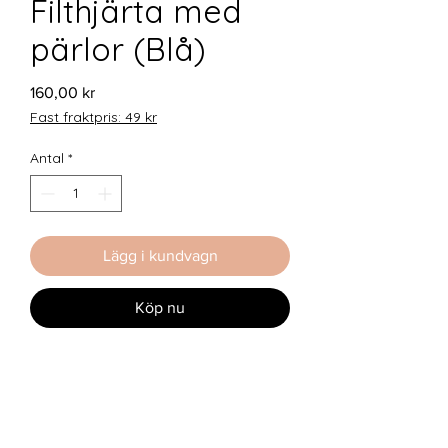
Filthjärta med
pärlor (Blå)
Pris
160,00 kr
Fast fraktpris: 49 kr
Antal
*
Lägg i kundvagn
Köp nu
Bokmärket är tillverkat av
Therese
Wecksten
.
Ett blått hjärta som omfamnar
boksidan och en pärlrad med texten