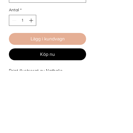
Antal
*
Lägg i kundvagn
Köp nu
Print illustrerat av
Nathalie
Isaksson
föreställande karaktärer
från barnboken
Underjordingarna
.
Inga omdömen än