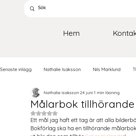
Hem
Kontak
Senaste inlägg
Nathalie Isaksson
Nils Marklund
T
Nathalie Isaksson
24 juni
1 min läsning
Målarbok tillhörand
Betygsatt till NaN av 5 stjärnor.
Ett mål jag haft ett tag är att alla bilde
Bokförlag ska ha en tillhörande målarbok 