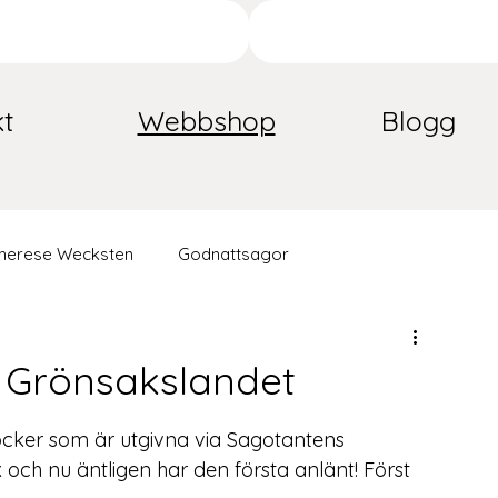
t
Webbshop
Blogg
herese Wecksten
Godnattsagor
e Grönsakslandet
rböcker som är utgivna via Sagotantens 
och nu äntligen har den första anlänt! Först 