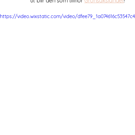
ut blir den som tillhör 
Grönsakslandet
!
https://video.wixstatic.com/video/dfee79_1a074616c53547