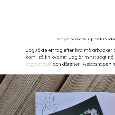
När jag packade upp målarböckern
Jag sökte ett tag efter bra målarböcker o
kom i så fin kvalitet! Jag är minst sagt nö
sagokalaset
 och därefter i webbshopen h