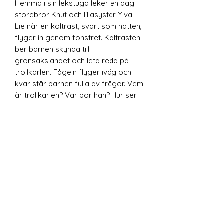
Hemma i sin lekstuga leker en dag
storebror Knut och lillasyster Ylva-
Lie när en koltrast, svart som natten,
flyger in genom fönstret. Koltrasten
ber barnen skynda till
grönsakslandet och leta reda på
trollkarlen. Fågeln flyger iväg och
kvar står barnen fulla av frågor. Vem
är trollkarlen? Var bor han? Hur ser
han ut? och varför är det viktigt att
leta reda på honom?
Målarboken innehåller 21
illustrationer från bilderboken
skapade av Nathalie Isaksson.
Bakgrund
I den andra boken om Knut och Ylva-Lie
Beskrivning